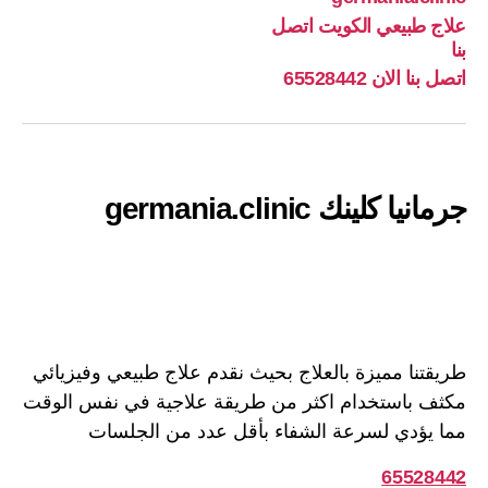
كلينك
طبيعي
بنا
علاج طبيعي الكويت اتصل
الكويت
الان
germania.clinic
بنا
اتصل
8442
اتصل بنا الان 65528442
بنا
جرمانيا كلينك germania.clinic
طريقتنا مميزة بالعلاج بحيث نقدم علاج طبيعي وفيزيائي
مكثف باستخدام اكثر من طريقة علاجية في نفس الوقت
مما يؤدي لسرعة الشفاء بأقل عدد من الجلسات
65528442